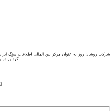
گردآورنده و ناشر تنها کتاب دایرکتوری این صنعت به نام “کتاب راهنمای سنگ ایران” است که همه ساله یک مجلد از آن در دسترس عموم قرار می گیرد.
آدرس: ت