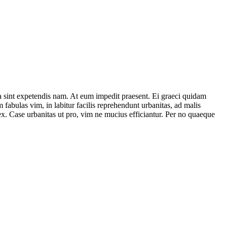
a sint expetendis nam. At eum impedit praesent. Ei graeci quidam
fabulas vim, in labitur facilis reprehendunt urbanitas, ad malis
x. Case urbanitas ut pro, vim ne mucius efficiantur. Per no quaeque