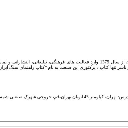
شرکت روشان روز به عنوان مرکز بین المللی اطلاعات سنگ ایران از سال 1375 وارد فعا
هران، کیلومتر 45 اتوبان تهران-قم، خروجی شهرک صنعتی شمس آباد، ابتدای بلوار امام خمینی، کوچه ایران خودرو، پلاک یک، واحد یک