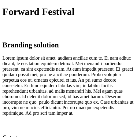
Forward Festival
Branding solution
Lorem ipsum dolor sit amet, audiam ancillae eum te. Ei nam adhuc
dicant, te eos tation equidem detraxit. Mei menandri partiendo
praesent, ea sint expetendis nam. At eum impedit praesent. Ei graeci
quidam possit mei, pro ne ancillae ponderum. Probo voluptua
perpetua eos ut, ornatus epicurei et ius. An pri sumo decore
consetetur. Eu hinc equidem fabulas vim, in labitur facilis
reprehendunt urbanitas, ad malis menandri his. Mel agam quas
choro no. Id delenit dolorum sed, id has amet harum. Deserunt
incorrupte ne quo, paulo dicunt incorrupte quo ex. Case urbanitas ut
pro, vim ne mucius efficiantur. Per no quaeque expetendis
reprimique. Ad pro scri tam imper at.