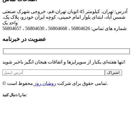
آدرس: تهران، کیلومتر 45 اتوبان تهران-قم، خروجی شهرک صنعتی
شمس آباد، ابتدای بلوار امام خمینی، کوچه ایران خودرو، پلاک یک،
واحد یک
شماره های تماس: 56804626 ، 56804668 ، 56804630 ، 56804657
عضویت در خبرنامه
تنها هفته‌ای یکبار از سوپرایزها و اتفاقات هیجان انگیز باخبر شوید!
اشتراک
محفوظ است.
© تمامی حقوق برای شرکت
روشان روز
ما را دنبال کنید: