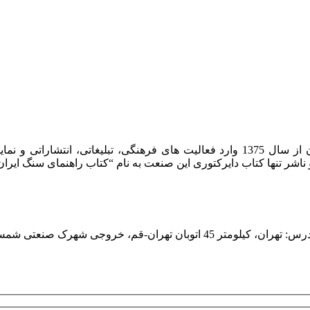
شرکت روشان روز به عنوان مرکز بین المللی اطلاعات سنگ ایران از سال 1375 وارد فعا
هران، کیلومتر 45 اتوبان تهران-قم، خروجی شهرک صنعتی شمس آباد، ابتدای بلوار امام خمینی، کوچه ایران خودرو، پلاک یک، واحد یک