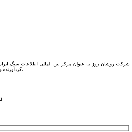
گردآورنده و ناشر تنها کتاب دایرکتوری این صنعت به نام “کتاب راهنمای سنگ ایران” است که همه ساله یک مجلد از آن در دسترس عموم قرار می گیرد.
آدرس: ت