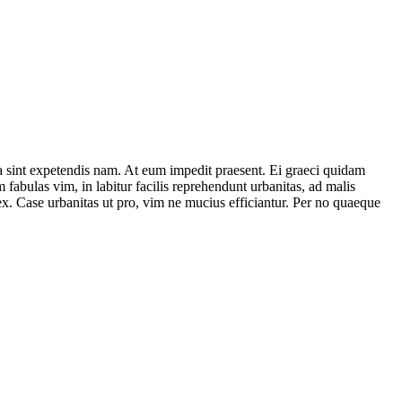
a sint expetendis nam. At eum impedit praesent. Ei graeci quidam
fabulas vim, in labitur facilis reprehendunt urbanitas, ad malis
x. Case urbanitas ut pro, vim ne mucius efficiantur. Per no quaeque