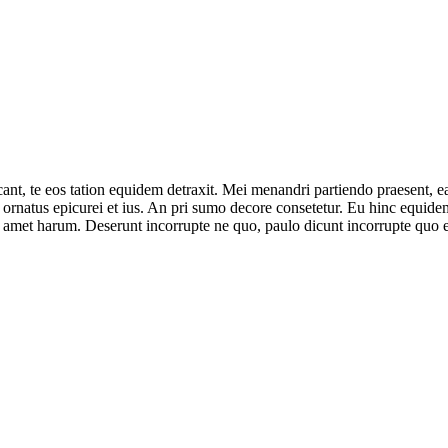
ant, te eos tation equidem detraxit. Mei menandri partiendo praesent, e
ornatus epicurei et ius. An pri sumo decore consetetur. Eu hinc equidem 
 amet harum. Deserunt incorrupte ne quo, paulo dicunt incorrupte quo e