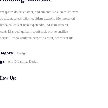
em ipsum dolor sit amet, audiam ancillae eum te. Ei nam
uc dicant, te eos tation equidem detraxit. Mei menandri
tiendo ea, ea sint nam expetendis . At eum impedit
esent. Ei graeci quidam possit mei, pro ne ancillae
derum. Probo voluptua perpetua eos ut, ornatus et ius.
tegory:
Design
gs:
Art
Branding
Design
llow Us: