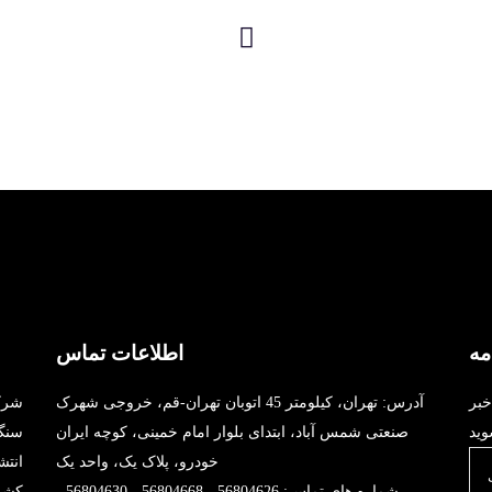
مه
اطلاعات تماس
خبر
آدرس: تهران، کیلومتر 45 اتوبان تهران-قم، خروجی شهرک
شرک
صنعتی شمس آباد، ابتدای بلوار امام خمینی، کوچه ایران
خودرو، پلاک یک، واحد یک
انت
شماره های تماس: 56804626 ، 56804668 ، 56804630 ،
کشو