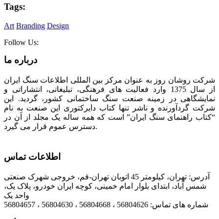
Tags:
Art
Branding
Design
Follow Us:
درباره ما
شرکت روشان روز به عنوان مرکز بین المللی اطلاعات سنگ ایران
از سال 1375 وارد فعالیت های فرهنگی، تبلیغاتی، انتشاراتی و
نمایشگاهی در زمینه صنعت سنگ ساختمانی کشور، گردید. این
شرکت گردآورنده و ناشر تنها کتاب دایرکتوری این صنعت به نام
“کتاب راهنمای سنگ ایران” است که همه ساله یک مجلد از آن در
دسترس عموم قرار می گیرد.
اطلاعات تماس
آدرس: تهران، کیلومتر 45 اتوبان تهران-قم، خروجی شهرک صنعتی
شمس آباد، ابتدای بلوار امام خمینی، کوچه ایران خودرو، پلاک یک،
واحد یک
شماره های تماس: 56804626 ، 56804668 ، 56804630 ، 56804657