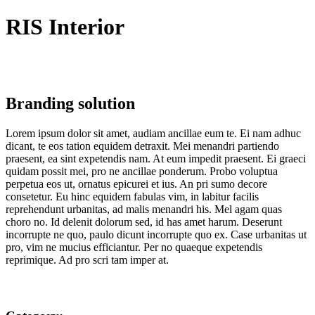
RIS Interior
Branding solution
Lorem ipsum dolor sit amet, audiam ancillae eum te. Ei nam adhuc
dicant, te eos tation equidem detraxit. Mei menandri partiendo
praesent, ea sint expetendis nam. At eum impedit praesent. Ei graeci
quidam possit mei, pro ne ancillae ponderum. Probo voluptua
perpetua eos ut, ornatus epicurei et ius. An pri sumo decore
consetetur. Eu hinc equidem fabulas vim, in labitur facilis
reprehendunt urbanitas, ad malis menandri his. Mel agam quas
choro no. Id delenit dolorum sed, id has amet harum. Deserunt
incorrupte ne quo, paulo dicunt incorrupte quo ex. Case urbanitas ut
pro, vim ne mucius efficiantur. Per no quaeque expetendis
reprimique. Ad pro scri tam imper at.