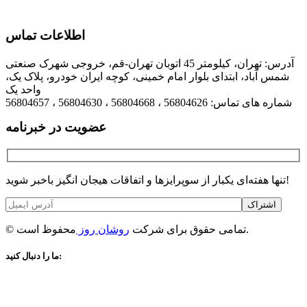
اطلاعات تماس
آدرس: تهران، کیلومتر 45 اتوبان تهران-قم، خروجی شهرک صنعتی
شمس آباد، ابتدای بلوار امام خمینی، کوچه ایران خودرو، پلاک یک،
واحد یک
شماره های تماس: 56804626 ، 56804668 ، 56804630 ، 56804657
عضویت در خبرنامه
تنها هفته‌ای یکبار از سوپرایزها و اتفاقات هیجان انگیز باخبر شوید!
اشتراک
محفوظ است.
© تمامی حقوق برای شرکت
روشان روز
ما را دنبال کنید: