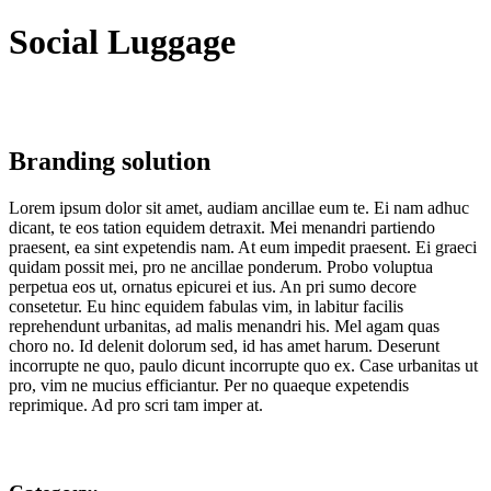
Social Luggage
Branding solution
Lorem ipsum dolor sit amet, audiam ancillae eum te. Ei nam adhuc
dicant, te eos tation equidem detraxit. Mei menandri partiendo
praesent, ea sint expetendis nam. At eum impedit praesent. Ei graeci
quidam possit mei, pro ne ancillae ponderum. Probo voluptua
perpetua eos ut, ornatus epicurei et ius. An pri sumo decore
consetetur. Eu hinc equidem fabulas vim, in labitur facilis
reprehendunt urbanitas, ad malis menandri his. Mel agam quas
choro no. Id delenit dolorum sed, id has amet harum. Deserunt
incorrupte ne quo, paulo dicunt incorrupte quo ex. Case urbanitas ut
pro, vim ne mucius efficiantur. Per no quaeque expetendis
reprimique. Ad pro scri tam imper at.