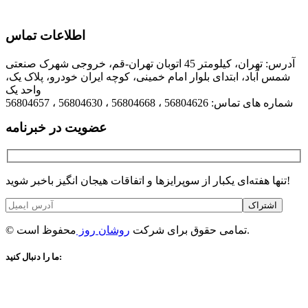
اطلاعات تماس
آدرس: تهران، کیلومتر 45 اتوبان تهران-قم، خروجی شهرک صنعتی
شمس آباد، ابتدای بلوار امام خمینی، کوچه ایران خودرو، پلاک یک،
واحد یک
شماره های تماس: 56804626 ، 56804668 ، 56804630 ، 56804657
عضویت در خبرنامه
تنها هفته‌ای یکبار از سوپرایزها و اتفاقات هیجان انگیز باخبر شوید!
اشتراک
محفوظ است.
© تمامی حقوق برای شرکت
روشان روز
ما را دنبال کنید: