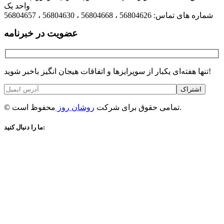
واحد یک
شماره های تماس: 56804626 ، 56804668 ، 56804630 ، 56804657
عضویت در خبرنامه
تنها هفته‌ای یکبار از سوپرایزها و اتفاقات هیجان انگیز باخبر شوید!
اشتراک
محفوظ است.
© تمامی حقوق برای شرکت
روشان روز
ما را دنبال کنید: