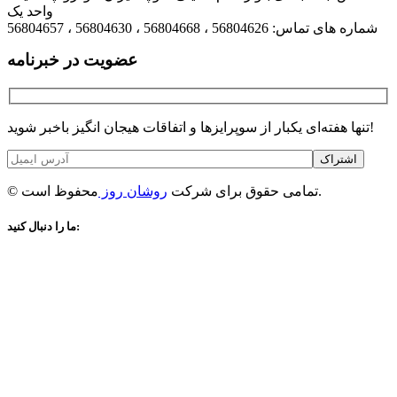
واحد یک
شماره های تماس: 56804626 ، 56804668 ، 56804630 ، 56804657
عضویت در خبرنامه
تنها هفته‌ای یکبار از سوپرایزها و اتفاقات هیجان انگیز باخبر شوید!
اشتراک
محفوظ است.
© تمامی حقوق برای شرکت
روشان روز
ما را دنبال کنید: