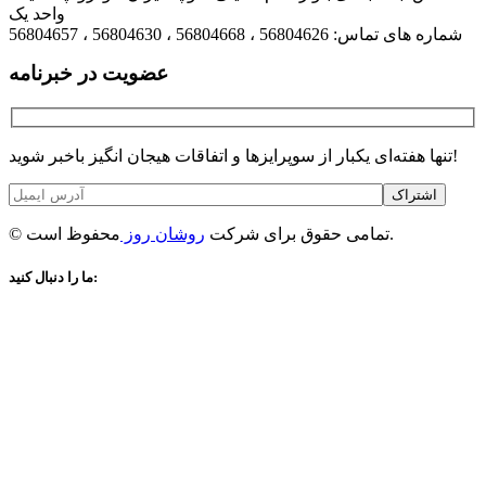
واحد یک
شماره های تماس: 56804626 ، 56804668 ، 56804630 ، 56804657
عضویت در خبرنامه
تنها هفته‌ای یکبار از سوپرایزها و اتفاقات هیجان انگیز باخبر شوید!
اشتراک
محفوظ است.
© تمامی حقوق برای شرکت
روشان روز
ما را دنبال کنید: