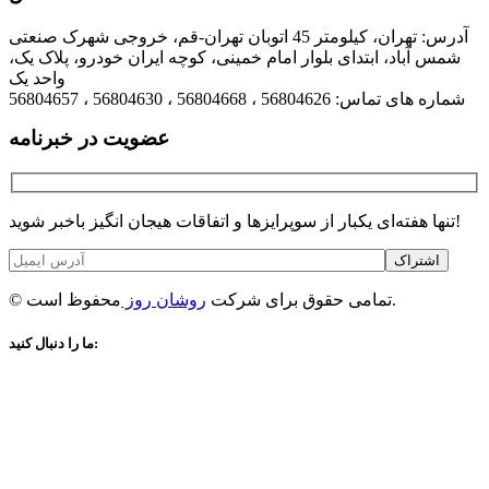
آدرس: تهران، کیلومتر 45 اتوبان تهران-قم، خروجی شهرک صنعتی
شمس آباد، ابتدای بلوار امام خمینی، کوچه ایران خودرو، پلاک یک،
واحد یک
شماره های تماس: 56804626 ، 56804668 ، 56804630 ، 56804657
عضویت در خبرنامه
تنها هفته‌ای یکبار از سوپرایزها و اتفاقات هیجان انگیز باخبر شوید!
اشتراک
محفوظ است.
© تمامی حقوق برای شرکت
روشان روز
ما را دنبال کنید: