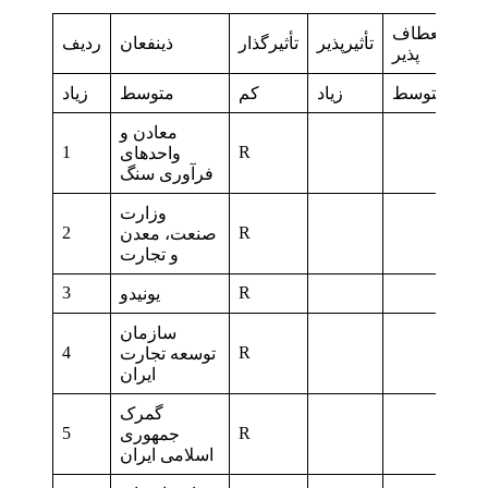
انعطاف
تأثيرپذیر
تأثيرگذار
ذينفعان
رديف
پذير
کم
متوسط
زياد
کم
متوسط
زياد
معادن و
1
R
R
واحدهای
فرآوری سنگ
وزارت
2
R
R
صنعت، معدن
و تجارت
3
R
یونیدو
سازمان
4
R
توسعه تجارت
ایران
گمرک
5
R
جمهوری
اسلامی ایران