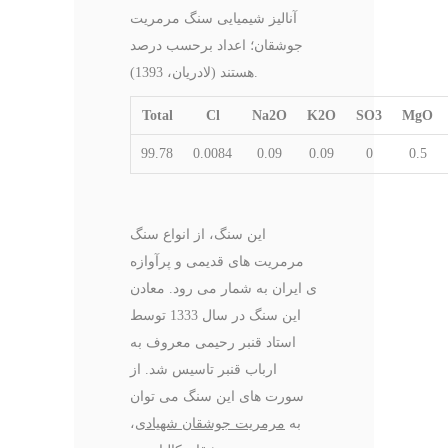
آنالیز شیمیایی سنگ مرمریت
جوشقان؛ اعداد برحسب درصد
هستند (لادریان، 1393).
Total
Cl
Na2O
K2O
SO3
MgO
99.78
0.0084
0.09
0.09
0
0.5
این سنگ، از انواع سنگ
مرمریت های قدیمی و پرآوازه
ی ایران به شمار می رود. معادن
این سنگ در سال 1333 توسط
استاد قنبر رحیمی معروف به
ارباب قنبر تاسیس شد. از
سورت های این سنگ می توان
به
مرمریت جوشقان شهیادی
،