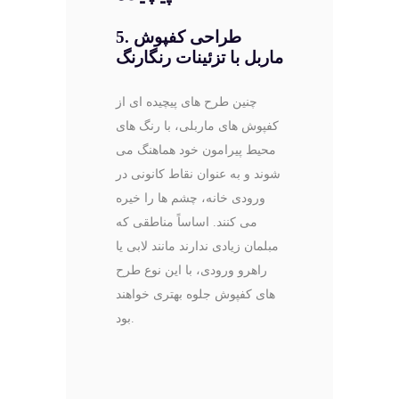
5. طراحی کفپوش
ماربل با تزئینات رنگارنگ
چنین طرح ‌های پیچیده ‌ای از
کفپوش ‌های ماربلی، با رنگ های
محیط پیرامون خود هماهنگ می
شوند و به عنوان نقاط کانونی در
ورودی خانه، چشم ها را خیره
می کنند. اساساً مناطقی که
مبلمان زیادی ندارند مانند لابی یا
راهرو ورودی، با این نوع طرح
های کفپوش جلوه بهتری خواهند
بود.